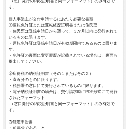
（窓口発行の納税証明書と同一フォーマット）のみ有効で
す。
個人事業主が交付申請するにあたり必要な書類
①運転免許証または運転経歴証明書または住民票
・住民票は登録申請日から遡って、３か月以内に発行されて
いるものに限ります。
・運転免許証は登録申請日が有効期限内であるものに限りま
す。
・免許証の裏面に変更履歴が記載されている場合は、裏面も
提出してください。
②所得税の納税証明書（その１またはその２）
・直近分のものに限ります。
・税務署の窓口にて発行されているものに限ります。
・電子納税証明書の場合は、交付請求時にPDF形式にて発行
されたフォーマット
（窓口発行の納税証明書と同一フォーマット）のみ有効で
す。
③確定申告書
・前年分であること。