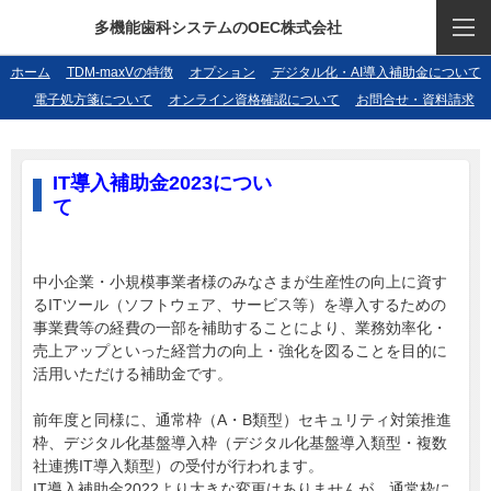
多機能歯科システムのOEC株式会社
ホーム
TDM-maxVの特徴
オプション
デジタル化・AI導入補助金について
電子処方箋について
オンライン資格確認について
お問合せ・資料請求
IT導入補助金2023につい
て
中小企業・小規模事業者様のみなさまが生産性の向上に資す
るITツール（ソフトウェア、サービス等）を導入するための
事業費等の経費の一部を補助することにより、業務効率化・
売上アップといった経営力の向上・強化を図ることを目的に
活用いただける補助金です。
前年度と同様に、通常枠（A・B類型）セキュリティ対策推進
枠、デジタル化基盤導入枠（デジタル化基盤導入類型・複数
社連携IT導入類型）の受付が行われます。
IT導入補助金2022より大きな変更はありませんが、通常枠に