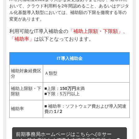
おいて、クラウド利用料を2年間認めること、あるいはデジタ
ル化基盤導入類型においては、補助額の下限を撤廃する等の
変更があります。
利用可能なIT導入補助金の
「補助上限額・下限額」、
「補助率」
は以下となっております。
IT導入補助金
補助対象経費区
Ａ類型
分
補助上限額・下
■上限：
150万円
未満
限額
■下限：5万円以上
■ 補助率：ソフトウェア費およ
び導入関連
補助率
費の
１/２
前期事務局ホームページはこちらへ(※サー