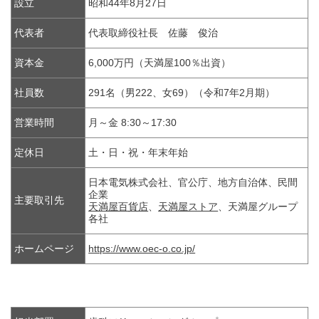
設立
昭和44年8月27日
代表者
代表取締役社長 佐藤 俊治
資本金
6,000万円（天満屋100％出資）
社員数
291名（男222、女69）（令和7年2月期）
営業時間
月～金 8:30～17:30
定休日
土・日・祝・年末年始
日本電気株式会社、官公庁、地方自治体、民間
企業
主要取引先
天満屋百貨店
、
天満屋ストア
、天満屋グループ
各社
ホームページ
https://www.oec-o.co.jp/